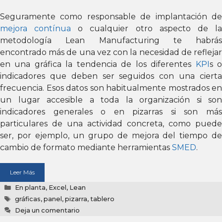
Seguramente como responsable de implantación de
mejora contínua
o cualquier otro aspecto de l
metodología Lean Manufacturing te habrás
encontrado más de una vez con la necesidad de reflejar
en una gráfica la tendencia de los diferentes
KPI
s 
indicadores que deben ser seguidos con una cierta
frecuencia. Esos datos son habitualmente mostrados en
un lugar accesible a toda la organización si son
indicadores generales o en pizarras si son más
particulares de una actividad concreta, como puede
ser, por ejemplo, un grupo de mejora del tiempo de
cambio de formato mediante herramientas
SMED
.
Leer Más
Categorías
En planta
,
Excel
,
Lean
Etiquetas
gráficas
,
panel
,
pizarra
,
tablero
Deja un comentario