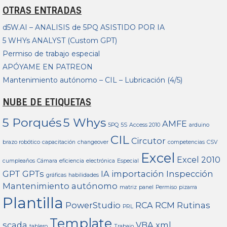
OTRAS ENTRADAS
d5W.AI – ANALISIS de 5PQ ASISTIDO POR IA
5 WHYs ANALYST (Custom GPT)
Permiso de trabajo especial
APÓYAME EN PATREON
Mantenimiento autónomo – CIL – Lubricación (4/5)
NUBE DE ETIQUETAS
5 Porqués
5 Whys
AMFE
5PQ
5S
Access 2010
arduino
CIL
Circutor
brazo robótico
capacitación
changeover
competencias
CSV
Excel
Excel 2010
cumpleaños
Cámara
eficiencia
electrónica
Especial
GPT
GPTs
IA
importación
Inspección
gráficas
habilidades
Mantenimiento autónomo
matriz
panel
Permiso
pizarra
Plantilla
PowerStudio
RCA
RCM
Rutinas
PRL
Template
scada
VBA
xml
tablero
Trabajo