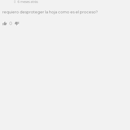
6 meses atrás
requiero desproteger la hoja como es el proceso?
0
« Anterior
1
2
SECCIONES
Access
Arduino
En planta
Excel
IA
Lean
Miscelánea