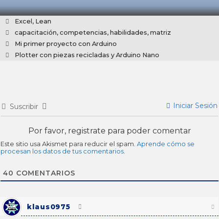
Categorías
Excel
,
Lean
Etiquetas
capacitación
,
competencias
,
habilidades
,
matriz
Mi primer proyecto con Arduino
Plotter con piezas recicladas y Arduino Nano
Iniciar Sesión
Suscribir
Por favor, registrate para poder comentar
Este sitio usa Akismet para reducir el spam.
Aprende cómo se
procesan los datos de tus comentarios.
40
COMENTARIOS
klaus0975